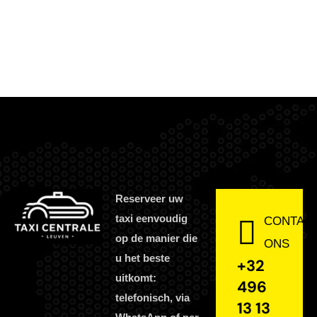
Reserveer uw
taxi eenvoudig
CONTAC
op de manier die
ONS
u het beste
+32
uitkomt:
496
telefonisch, via
13 13